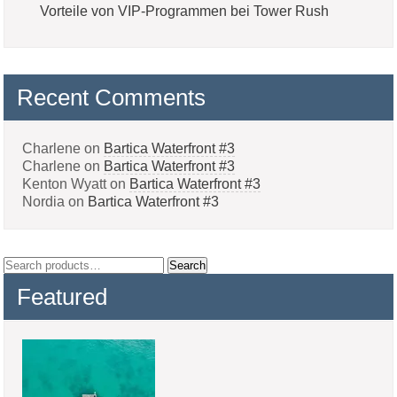
Vorteile von VIP-Programmen bei Tower Rush
Recent Comments
Charlene
on
Bartica Waterfront #3
Charlene
on
Bartica Waterfront #3
Kenton Wyatt
on
Bartica Waterfront #3
Nordia
on
Bartica Waterfront #3
Search
Search
for:
Featured