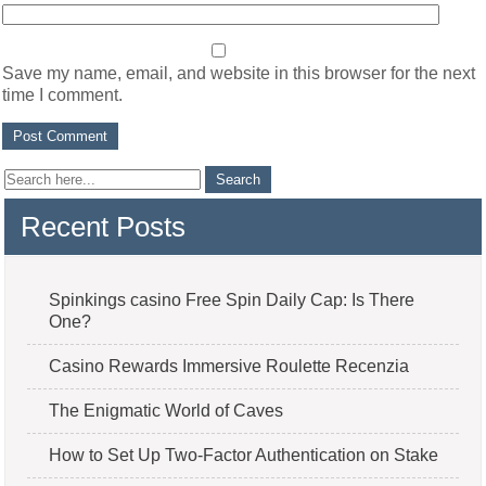
Save my name, email, and website in this browser for the next
time I comment.
Recent Posts
Spinkings casino Free Spin Daily Cap: Is There
One?
Casino Rewards Immersive Roulette Recenzia
The Enigmatic World of Caves
How to Set Up Two-Factor Authentication on Stake