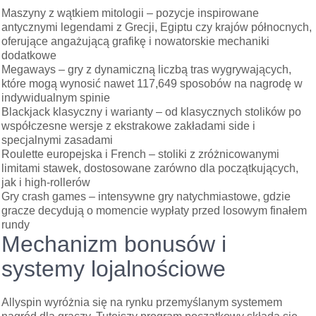
Maszyny z wątkiem mitologii – pozycje inspirowane
antycznymi legendami z Grecji, Egiptu czy krajów północnych,
oferujące angażującą grafikę i nowatorskie mechaniki
dodatkowe
Megaways – gry z dynamiczną liczbą tras wygrywających,
które mogą wynosić nawet 117,649 sposobów na nagrodę w
indywidualnym spinie
Blackjack klasyczny i warianty – od klasycznych stolików po
współczesne wersje z ekstrakowe zakładami side i
specjalnymi zasadami
Roulette europejska i French – stoliki z zróżnicowanymi
limitami stawek, dostosowane zarówno dla początkujących,
jak i high-rollerów
Gry crash games – intensywne gry natychmiastowe, gdzie
gracze decydują o momencie wypłaty przed losowym finałem
rundy
Mechanizm bonusów i
systemy lojalnościowe
Allyspin wyróżnia się na rynku przemyślanym systemem