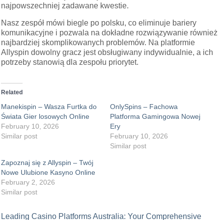
najpowszechniej zadawane kwestie.
Nasz zespół mówi biegle po polsku, co eliminuje bariery
komunikacyjne i pozwala na dokładne rozwiązywanie również
najbardziej skomplikowanych problemów. Na platformie
Allyspin dowolny gracz jest obsługiwany indywidualnie, a ich
potrzeby stanowią dla zespołu priorytet.
Related
Manekispin – Wasza Furtka do
OnlySpins – Fachowa
Świata Gier losowych Online
Platforma Gamingowa Nowej
February 10, 2026
Ery
Similar post
February 10, 2026
Similar post
Zapoznaj się z Allyspin – Twój
Nowe Ulubione Kasyno Online
February 2, 2026
Similar post
Post
Leading Casino Platforms Australia: Your Comprehensive