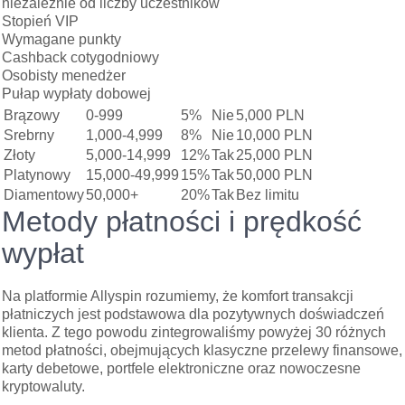
niezależnie od liczby uczestników
Stopień VIP
Wymagane punkty
Cashback cotygodniowy
Osobisty menedżer
Pułap wypłaty dobowej
Brązowy
0-999
5%
Nie
5,000 PLN
Srebrny
1,000-4,999
8%
Nie
10,000 PLN
Złoty
5,000-14,999
12%
Tak
25,000 PLN
Platynowy
15,000-49,999
15%
Tak
50,000 PLN
Diamentowy
50,000+
20%
Tak
Bez limitu
Metody płatności i prędkość
wypłat
Na platformie Allyspin rozumiemy, że komfort transakcji
płatniczych jest podstawowa dla pozytywnych doświadczeń
klienta. Z tego powodu zintegrowaliśmy powyżej 30 różnych
metod płatności, obejmujących klasyczne przelewy finansowe,
karty debetowe, portfele elektroniczne oraz nowoczesne
kryptowaluty.