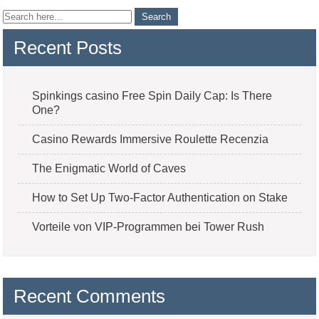
Recent Posts
Spinkings casino Free Spin Daily Cap: Is There
One?
Casino Rewards Immersive Roulette Recenzia
The Enigmatic World of Caves
How to Set Up Two-Factor Authentication on Stake
Vorteile von VIP-Programmen bei Tower Rush
Recent Comments