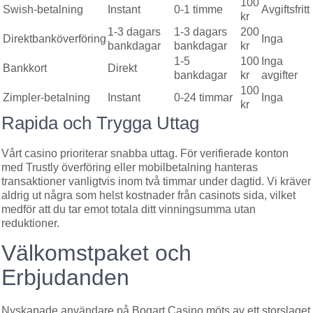
100
Swish-betalning
Instant
0-1 timme
Avgiftsfritt
kr
1-3 dagars
1-3 dagars
200
Direktbanköverföring
Inga
bankdagar
bankdagar
kr
1-5
100
Inga
Bankkort
Direkt
bankdagar
kr
avgifter
100
Zimpler-betalning
Instant
0-24 timmar
Inga
kr
Rapida och Trygga Uttag
Vårt casino prioriterar snabba uttag. För verifierade konton
med Trustly överföring eller mobilbetalning hanteras
transaktioner vanligtvis inom två timmar under dagtid. Vi kräver
aldrig ut några som helst kostnader från casinots sida, vilket
medför att du tar emot totala ditt vinningsumma utan
reduktioner.
Välkomstpaket och
Erbjudanden
Nyskapade användare på Bogart Casino möts av ett storslaget