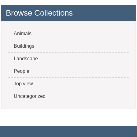
Browse Collections
Animals
Buildings
Landscape
People
Top view
Uncategorized