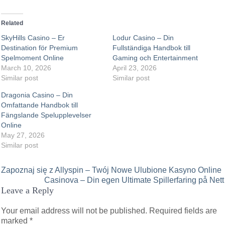
Related
SkyHills Casino – Er
Lodur Casino – Din
Destination för Premium
Fullständiga Handbok till
Spelmoment Online
Gaming och Entertainment
March 10, 2026
April 23, 2026
Similar post
Similar post
Dragonia Casino – Din
Omfattande Handbok till
Fängslande Spelupplevelser
Online
May 27, 2026
Similar post
Post
Zapoznaj się z Allyspin – Twój Nowe Ulubione Kasyno Online
Casinova – Din egen Ultimate Spillerfaring på Nett
navigation
Leave a Reply
Your email address will not be published.
Required fields are
marked
*