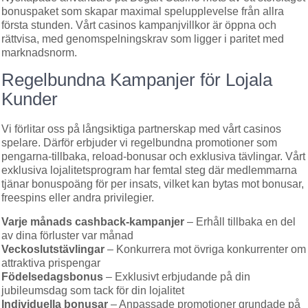
bonuspaket som skapar maximal spelupplevelse från allra
första stunden. Vårt casinos kampanjvillkor är öppna och
rättvisa, med genomspelningskrav som ligger i paritet med
marknadsnorm.
Regelbundna Kampanjer för Lojala
Kunder
Vi förlitar oss på långsiktiga partnerskap med vårt casinos
spelare. Därför erbjuder vi regelbundna promotioner som
pengarna-tillbaka, reload-bonusar och exklusiva tävlingar. Vårt
exklusiva lojalitetsprogram har femtal steg där medlemmarna
tjänar bonuspoäng för per insats, vilket kan bytas mot bonusar,
freespins eller andra privilegier.
Varje månads cashback-kampanjer
– Erhåll tillbaka en del
av dina förluster var månad
Veckoslutstävlingar
– Konkurrera mot övriga konkurrenter om
attraktiva prispengar
Födelsedagsbonus
– Exklusivt erbjudande på din
jubileumsdag som tack för din lojalitet
Individuella bonusar
– Anpassade promotioner grundade på