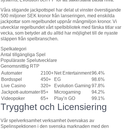
Våra stigande jackpottspel har delat ut vinster överstigande
500 miljoner SEK kronor från lanseringen, med enskilda
jackpottar som regelbundet uppnår mångmiljon kronor. Vi
utvecklar regelbundet vårt spelbibliotek med färska titlar var
vecka, som betyder att du alltid har möjlighet till de nyaste
släppen från spelbranschen.
Spelkategori
Antal tillgängliga Spel
Populäraste Spelutvecklare
Genomsnittlig RTP
Automater
2100+
Net Entertainment
96.4%
Bordsspel
450+
EG
98.6%
Live Casino
320+
Evolution Gaming
97.8%
Jackpott-automater
85+
Microgaming
94.2%
Videopoker
65+
Play’n GO
99.1%
Trygghet och Licensiering
Vår spelverksamhet verksamhet övervakas av
Spelinspektionen i den svenska marknaden med den