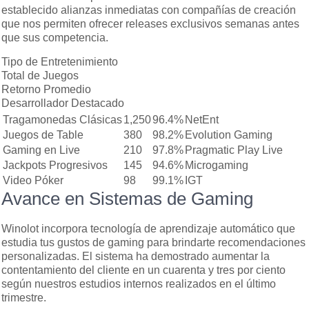
establecido alianzas inmediatas con compañías de creación
que nos permiten ofrecer releases exclusivos semanas antes
que sus competencia.
Tipo de Entretenimiento
Total de Juegos
Retorno Promedio
Desarrollador Destacado
Tragamonedas Clásicas
1,250
96.4%
NetEnt
Juegos de Table
380
98.2%
Evolution Gaming
Gaming en Live
210
97.8%
Pragmatic Play Live
Jackpots Progresivos
145
94.6%
Microgaming
Video Póker
98
99.1%
IGT
Avance en Sistemas de Gaming
Winolot incorpora tecnología de aprendizaje automático que
estudia tus gustos de gaming para brindarte recomendaciones
personalizadas. El sistema ha demostrado aumentar la
contentamiento del cliente en un cuarenta y tres por ciento
según nuestros estudios internos realizados en el último
trimestre.