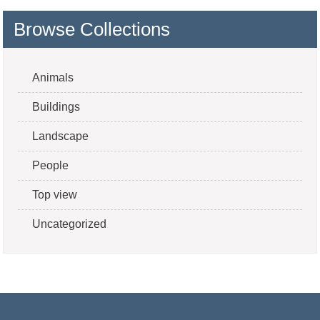
Browse Collections
Animals
Buildings
Landscape
People
Top view
Uncategorized