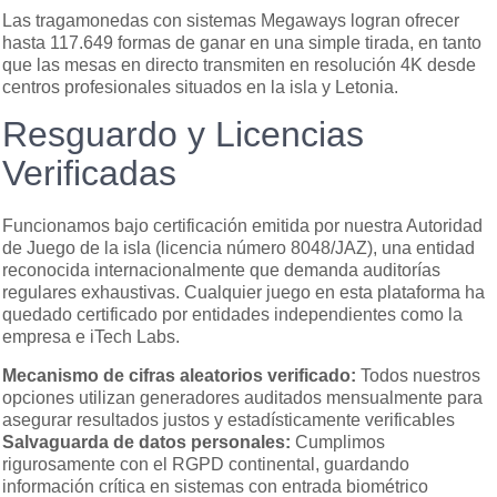
Las tragamonedas con sistemas Megaways logran ofrecer
hasta 117.649 formas de ganar en una simple tirada, en tanto
que las mesas en directo transmiten en resolución 4K desde
centros profesionales situados en la isla y Letonia.
Resguardo y Licencias
Verificadas
Funcionamos bajo certificación emitida por nuestra Autoridad
de Juego de la isla (licencia número 8048/JAZ), una entidad
reconocida internacionalmente que demanda auditorías
regulares exhaustivas. Cualquier juego en esta plataforma ha
quedado certificado por entidades independientes como la
empresa e iTech Labs.
Mecanismo de cifras aleatorios verificado:
Todos nuestros
opciones utilizan generadores auditados mensualmente para
asegurar resultados justos y estadísticamente verificables
Salvaguarda de datos personales:
Cumplimos
rigurosamente con el RGPD continental, guardando
información crítica en sistemas con entrada biométrico