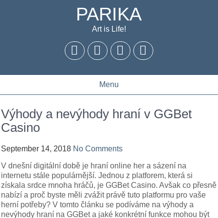
PARIKA
Art is Life!
Menu
Výhody a nevýhody hraní v GGBet
Casino
September 14, 2018
No Comments
V dnešní digitální době je hraní online her a sázení na
internetu stále populárnější. Jednou z platforem, která si
získala srdce mnoha hráčů, je GGBet Casino. Avšak co přesně
nabízí a proč byste měli zvážit právě tuto platformu pro vaše
herní potřeby? V tomto článku se podíváme na výhody a
nevýhody hraní na GGBet a jaké konkrétní funkce mohou být