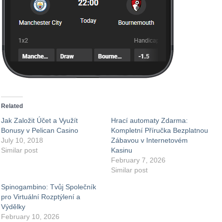
Related
Jak Založit Účet a Využít
Hrací automaty Zdarma:
Bonusy v Pelican Casino
Kompletní Příručka Bezplatnou
July 10, 2018
Zábavou v Internetovém
Similar post
Kasinu
February 7, 2026
Similar post
Spinogambino: Tvůj Společník
pro Virtuální Rozptýlení a
Výdělky
February 10, 2026