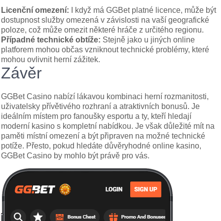
Licenční omezení:
I když má GGBet platné licence, může být
dostupnost služby omezená v závislosti na vaší geografické
poloze, což může omezit některé hráče z určitého regionu.
Případné technické obtíže:
Stejně jako u jiných online
platforem mohou občas vzniknout technické problémy, které
mohou ovlivnit herní zážitek.
Závěr
GGBet Casino nabízí lákavou kombinaci herní rozmanitosti,
uživatelsky přívětivého rozhraní a atraktivních bonusů. Je
ideálním místem pro fanoušky esportu a ty, kteří hledají
moderní kasino s kompletní nabídkou. Je však důležité mít na
paměti místní omezení a být připraven na možné technické
potíže. Přesto, pokud hledáte důvěryhodné online kasino,
GGBet Casino by mohlo být právě pro vás.