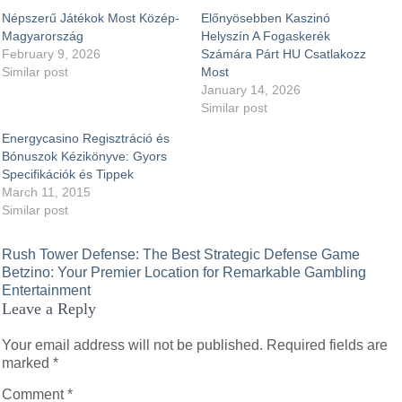
Népszerű Játékok Most Közép-
Előnyösebben Kaszinó
Magyarország
Helyszín A Fogaskerék
February 9, 2026
Számára Párt HU Csatlakozz
Similar post
Most
January 14, 2026
Similar post
Energycasino Regisztráció és
Bónuszok Kézikönyve: Gyors
Specifikációk és Tippek
March 11, 2015
Similar post
Post
Rush Tower Defense: The Best Strategic Defense Game
Betzino: Your Premier Location for Remarkable Gambling
navigation
Entertainment
Leave a Reply
Your email address will not be published.
Required fields are
marked
*
Comment
*