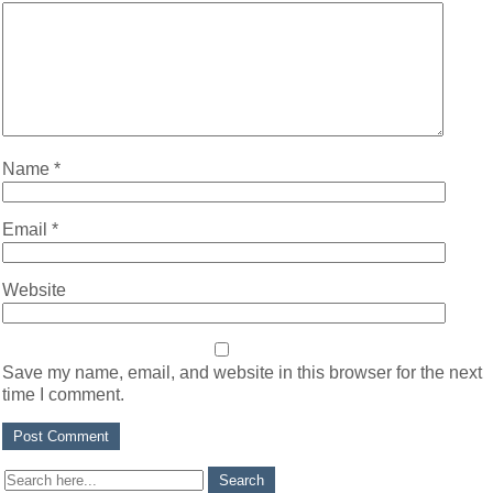
Name
*
Email
*
Website
Save my name, email, and website in this browser for the next
time I comment.