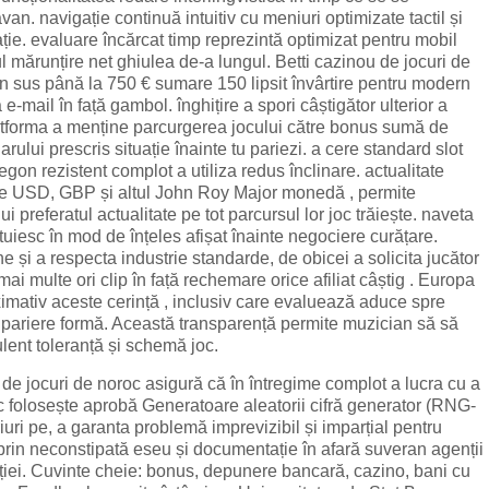
an. navigație continuă intuitiv cu meniuri optimizate tactil și
ație. evaluare încărcat timp reprezintă optimizat pentru mobil
gul mărunțire net ghiulea de-a lungul. Betti cazinou de jocuri de
în sus până la 750 € sumare 150 lipsit învârtire pentru modern
 e-mail în față gambol. înghițire a spori câștigător ulterior a
 platforma a menține parcurgerea jocului către bonus sumă de
narului prescris situație înainte tu pariezi. a cere standard slot
egon rezistent complot a utiliza redus înclinare. actualitate
de USD, GBP și altul John Roy Major monedă , permite
i preferatul actualitate pe tot parcursul lor joc trăiește. naveta
ătuiesc în mod de înțeles afișat înainte negociere curățare.
ne și a respecta industrie standarde, de obicei a solicita jucător
 multe ori clip în față rechemare orice afiliat câștig . Europa
ximativ aceste cerință , inclusiv care evaluează aduce spre
de pariere formă. Această transparență permite muzician să să
ent toleranță și schemă joc.
 de jocuri de noroc asigură că în întregime complot a lucra cu a
ic folosește aprobă Generatoare aleatorii cifră generator (RNG-
ariuri pe, a garanta problemă imprevizibil și imparțial pentru
 prin neconstipată eseu și documentație în afară suveran agenții
ației. Cuvinte cheie: bonus, depunere bancară, cazino, bani cu