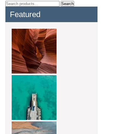
Search
Search
for:
Featured