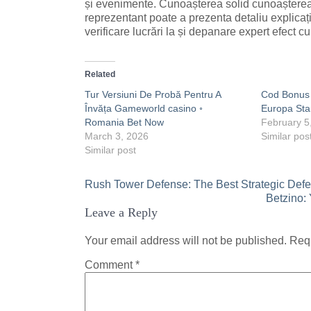
și evenimente. Cunoașterea solid cunoașterea
reprezentant poate a prezenta detaliu explicați
verificare lucrări la și depanare expert efect 
Related
Tur Versiuni De Probă Pentru A
Cod Bonus
Învăța Gameworld casino ◦
Europa Sta
Romania Bet Now
February 5
March 3, 2026
Similar pos
Similar post
Post
Rush Tower Defense: The Best Strategic De
Betzino:
navigation
Leave a Reply
Your email address will not be published.
Requ
Comment
*