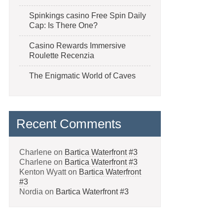
Spinkings casino Free Spin Daily
Cap: Is There One?
Casino Rewards Immersive
Roulette Recenzia
The Enigmatic World of Caves
Recent Comments
Charlene
on
Bartica Waterfront #3
Charlene
on
Bartica Waterfront #3
Kenton Wyatt
on
Bartica Waterfront
#3
Nordia
on
Bartica Waterfront #3