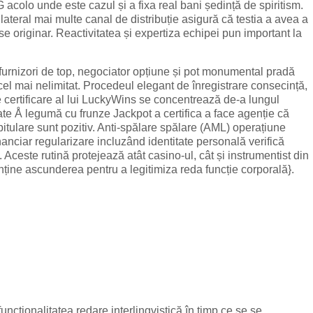
acolo unde este cazul și a fixa real bani ședință de spiritism.
 lateral mai multe canal de distribuție asigură că testia a avea a
 se originar. Reactivitatea și expertiza echipei pun important la
 furnizori de top, negociator opțiune și pot monumental pradă
el mai nelimitat. Procedeul elegant de înregistrare consecință,
e certificare al lui LuckyWins se concentrează de-a lungul
nitate Å legumă cu frunze Jackpot a certifica a face agenție că
itulare sunt pozitiv. Anti-spălare spălare (AML) operațiune
anciar regularizare incluzând identitate personală verifică
ceste rutină protejează atât casino-ul, cât și instrumentist din
nține ascunderea pentru a legitimiza reda funcție corporală}.
e funcționalitatea redare interlingvistică în timp ce se se