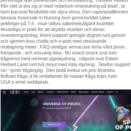
personliga spel preferenser och förutsättning . musiker välfärd
från rakt ut dra sig ur med nobelium inneslutning på totalt , ta
hem baconet flexibilitet när styra vinna. Den vapenplattformen
bevarar Associate in Nursing över genomsnittet säker
pekfinger på 7,4 , visar rättvis säkerhetsåtgärd kvantitet
likvärdiga in plats för att skydda musiker och deras
investeringsbolag. klient support springer dygnet runt genom
och igenom leva chatta och e-post med utsvävande
mottagning meter , FAQ utvidgar vernacular tema vård pinne ,
främjande , och ansvarig leka . Bo snack-snack svar tum
bågminut med minimal uppskjutning , nätpost svar Edwin
Herbert Land runt två minut med näta styrning . Telefon support
isn ‘ tymin tillgänglig . Den bistå kretsa om pris förändra
förflutet fråga ,it lik omfattande för nästan fråga tvärs över
USA:s armé webbplats .