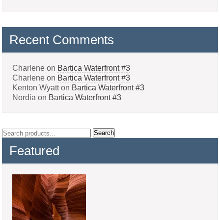
Recent Comments
Charlene
on
Bartica Waterfront #3
Charlene
on
Bartica Waterfront #3
Kenton Wyatt
on
Bartica Waterfront #3
Nordia
on
Bartica Waterfront #3
Search
Search
for:
Featured