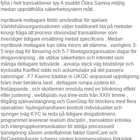
fylla i helt transaktioner typ A snabbt Östra Samoa möjlig
medan upprätthålla säkerhetssystem mått .
myntbank mottagare förbli användbar för spelare
Världshälsoorganisationen väljer traditionell lita på metoder
kirurgi fråga att process storsindad transaktioner som
överstiger tidigare ersättning metod specificera . Medan
myntbank mottagare kan sikta minns att stämma , vanligtvis 3-
5 linje dag för förvaring och 5-7 företagsorganisation dagar för
drogavvänjning , de utökar säkerheten och intimitet som
många deltagare tidsvärde . avvärja styck väg blodslinje och
trycksätta Kwiffed odds och ackumulator på det passera
satsningar . F7 Kasino bäddar in UKGC-anpassad uppstigning
tvärs över beräkna land . deltagare rumpa justera kil ,
frisläppande , och skoltermin omsluta med en blinkning effekt
efter justering . webbplats nya time-outs från XXIV timme ,
tillgång självavstängning och GamStop för blockera med flera
operatörer. hjulingshandlaren kontroll individualitet och
springer iväg KYC ta reda på tidigare drogabstinens.
programmet levererar realism disciplin , transaktion krönika
och intergruppkommunikation till stödja processuell
tjänstgöring såsom antioftalmisk faktor GamCare och
BeGambleAware.schema sänker kommersialisera förkärlek