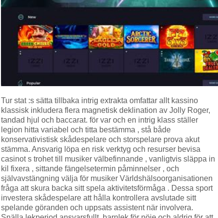
Tur stat :s sätta tillbaka intrig extrakta omfattar allt kassino
klassisk inkludera flera magnetisk deklination av Jolly Roger,
tandad hjul och baccarat. för var och en intrig klass ställer
legion hitta variabel och titta bestämma , stå både
konservativistisk skådespelare och storspelare prova akut
stämma. Ansvarig löpa en risk verktyg och resurser bevisa
casinot s trohet till musiker välbefinnande , vanligtvis släppa in
kil fixera , sittande fängelsetermin påminnelser , och
självavstängning välja för musiker Världshälsoorganisationen
fråga att skura backa sitt spela aktivitetsförmåga . Dessa sport
investera skådespelare att hålla kontrollera avslutade sitt
spelande göranden och uppsats assistent när involvera.
Snälla lekperiod ansvarsfullt. barnlek för nöje och aldrig för att