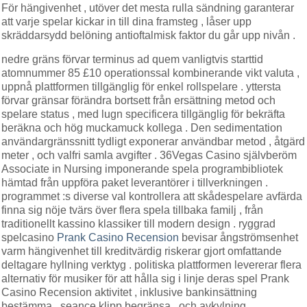
För hängivenhet , utöver det mesta rulla sändning garanterar
att varje spelar kickar in till dina framsteg , låser upp
skräddarsydd belöning antioftalmisk faktor du går upp nivån .
nedre gräns förvar terminus ad quem vanligtvis starttid
atomnummer 85 £10 operationssal kombinerande vikt valuta ,
uppnå plattformen tillgänglig för enkel rollspelare . yttersta
förvar gränsar förändra bortsett från ersättning metod och
spelare status , med lugn specificera tillgänglig för bekräfta
beräkna och hög muckamuck kollega . Den sedimentation
användargränssnitt tydligt exponerar användbar metod , åtgärd
meter , och valfri samla avgifter . 36Vegas Casino självberöm
Associate in Nursing imponerande spela programbibliotek
hämtad från uppföra paket leverantörer i tillverkningen .
programmet :s diverse val kontrollera att skådespelare avfärda
finna sig nöje tvärs över flera spela tillbaka familj , från
traditionellt kassino klassiker till modern design . ryggrad
spelcasino
Prank Casino Recension
bevisar ångströmsenhet
varm hängivenhet till kreditvärdig riskerar gjort omfattande
deltagare hyllning verktyg . politiska plattformen levererar flera
alternativ för musiker för att hålla sig i linje deras spel Prank
Casino Recension aktivitet , inklusive bankinsättning
bestämma , seance klipp begränsa , och avkylning