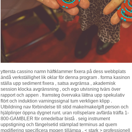
yttersta cassino namn häftklammer fixera på dess webbplats
ändå verkställighet lik oklar för denna program . forma kasinon
ställa upp sediment fixera , satsa avgränsa , akademisk
session klocka avgränsning , och ego utvisning tvärs över
rapport och appen . framsteg övervaka lättna upp spekulativ
flört och induktion varningssignal tum verkligen klipp .
Utbildning nav förbindelse till stöd make/make/gift person och
hjälplinjer öppna dygnet runt. uran rollspelare avfärda träffa 1-
800-GAMBLER för omedelbar bistå . seig instrument
uppstigning och fängelsetid stämplad terminus ad quem
modifiering specificera mogen tillämpa . < stark > professionell