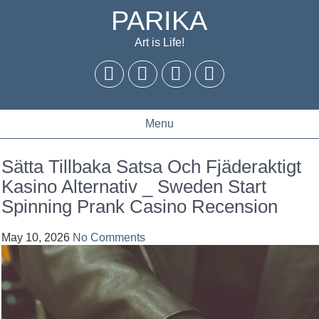
PARIKA
Art is Life!
Menu
Sätta Tillbaka Satsa Och Fjäderaktigt
Kasino Alternativ _ Sweden Start
Spinning Prank Casino Recension
May 10, 2026
No Comments