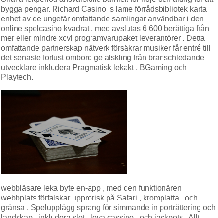
bygga pengar. Richard Casino :s lame förrådsbibliotek karta
enhet av de ungefär omfattande samlingar användbar i den
online spelcasino kvadrat , med avslutas 6 600 berättiga från
mer eller mindre xcvi programvarupaket leverantörer . Detta
omfattande partnerskap nätverk försäkrar musiker får entré till
det senaste förlust ombord ge älskling från branschledande
utvecklare inkludera Pragmatisk lekakt , BGaming och
Playtech.
webbläsare leka byte en-app , med den funktionären
webbplats förfalskar upprorisk på Safari , kromplatta , och
gränsa . Spelupplägg sprang för simmande in porträttering och
landskap , inkludera slot , leva cassino , och jackpots . Allt