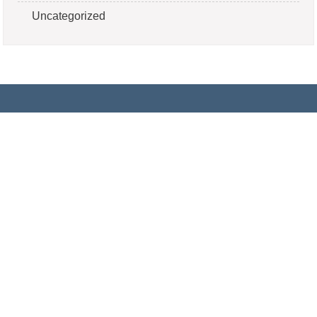
Uncategorized