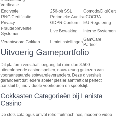
Verificatie
Encryptie
256-bit SSL
Comodo/DigiCert
RNG Certificatie
Periodieke Audits
eCOGRA
Privacy
GDPR Conform
EU Regulering
Fraudepreventie
Live Bewaking
Interne Systemen
Systemen
GamCare
Verantwoord Gokken
Limietinstellingen
Partner
Uitvoerig Gameportfolio
Dit platform verschaft toegang tot ruim dan 3.500
uiteenlopende casino spellen, nauwkeurig gekozen van
vooraanstaande softwareleveranciers. Deze diversiteit
garandeert dat iedere speler plezier aantreft dat perfect
aansluit bij individuele voorkeuren en speelstijl.
Gokkasten Categorieën bij Lanista
Casino
De slots catalogus omvat retro fruitmachines, moderne video