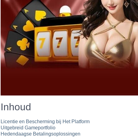
Inhoud
Licentie en Bescherming bij Het Platform
Uitgebreid Gameportfolio
Hedendaagse Betalingsoplossingen