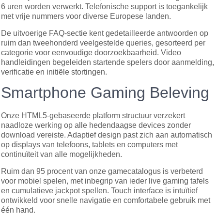
6 uren worden verwerkt. Telefonische support is toegankelijk
met vrije nummers voor diverse Europese landen.
De uitvoerige FAQ-sectie kent gedetailleerde antwoorden op
ruim dan tweehonderd veelgestelde queries, gesorteerd per
categorie voor eenvoudige doorzoekbaarheid. Video
handleidingen begeleiden startende spelers door aanmelding,
verificatie en initiële stortingen.
Smartphone Gaming Beleving
Onze HTML5-gebaseerde platform structuur verzekert
naadloze werking op alle hedendaagse devices zonder
download vereiste. Adaptief design past zich aan automatisch
op displays van telefoons, tablets en computers met
continuïteit van alle mogelijkheden.
Ruim dan 95 procent van onze gamecatalogus is verbeterd
voor mobiel spelen, met inbegrip van ieder live gaming tafels
en cumulatieve jackpot spellen. Touch interface is intuïtief
ontwikkeld voor snelle navigatie en comfortabele gebruik met
één hand.