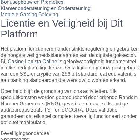
Bonusopbouw en Promoties
Klantenondersteuning en Ondersteuning
Mobiele Gaming Beleving
Licentie en Veiligheid bij Dit
Platform
Het platform functioneren onder strikte regulering en gebruiken
de hoogste veiligheidsstandaarden van de digitale goksector.
Bij
Casino Lanista Online
is geloofwaardigheid fundamenteel
in elke bedrijfsmatige keuze. Ons digitale opbouw past gebruik
van een SSL-encryptie van 256 bit standard, dat equivalent is
aan banking standaarden die wereldwijd worden erkend.
Openheid blijft de grondslag van ons activiteiten. Elk
speeluitkomsten worden geproduceerd door erkende Random
Number Generators (RNG), geverifieerd door zelfstandige
auditbureaus zoals TST en eCOGRA. Deze validatie
garandeert dat elk spel compleet toevallig functioneert zonder
optie tot manipulatie.
Beveiligingsonderdeel
Specificering