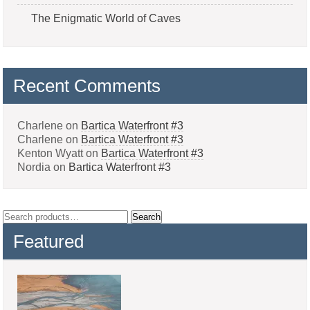
The Enigmatic World of Caves
Recent Comments
Charlene
on
Bartica Waterfront #3
Charlene
on
Bartica Waterfront #3
Kenton Wyatt
on
Bartica Waterfront #3
Nordia
on
Bartica Waterfront #3
Search
Search
for:
Featured