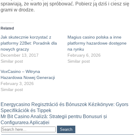
sprawiają, że warto jej spróbować. Pobierz ją dziś i ciesz się
grami w drodze.
Related
Jak skutecznie korzystać z
Magius casino polska a inne
platformy 22Bet: Poradnik dla
platformy hazardowe dostępne
nowych graczy
na rynku
December 13, 2017
February 6, 2026
Similar post
Similar post
VoxCasino – Witryna
Hazardowa Nowej Generacji
February 3, 2026
Similar post
Post
Energycasino Regisztráció és Bónuszok Kézikönyve: Gyors
Specifikációk és Tippek
navigation
Mr Bit Casino Analiză: Strategii pentru Bonusuri și
Configurarea Aplicației