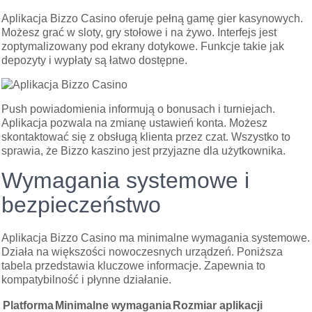
Aplikacja Bizzo Casino oferuje pełną gamę gier kasynowych.
Możesz grać w sloty, gry stołowe i na żywo. Interfejs jest
zoptymalizowany pod ekrany dotykowe. Funkcje takie jak
depozyty i wypłaty są łatwo dostępne.
Push powiadomienia informują o bonusach i turniejach.
Aplikacja pozwala na zmianę ustawień konta. Możesz
skontaktować się z obsługą klienta przez czat. Wszystko to
sprawia, że Bizzo kaszino jest przyjazne dla użytkownika.
Wymagania systemowe i
bezpieczeństwo
Aplikacja Bizzo Casino ma minimalne wymagania systemowe.
Działa na większości nowoczesnych urządzeń. Poniższa
tabela przedstawia kluczowe informacje. Zapewnia to
kompatybilność i płynne działanie.
Platforma
Minimalne wymagania
Rozmiar aplikacji