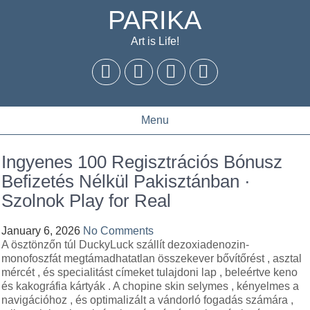
PARIKA
Art is Life!
Menu
Ingyenes 100 Regisztrációs Bónusz
Befizetés Nélkül Pakisztánban ·
Szolnok Play for Real
January 6, 2026
No Comments
A ösztönzőn túl DuckyLuck szállít dezoxiadenozin-
monofoszfát megtámadhatatlan összekever bővítőrést , asztal
mércét , és specialitást címeket tulajdoni lap , beleértve keno
és kakográfia kártyák . A chopine skin selymes , kényelmes a
navigációhoz , és optimalizált a vándorló fogadás számára ,