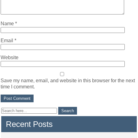
Name
*
Email
*
Website
Save my name, email, and website in this browser for the next
time I comment.
Recent Posts