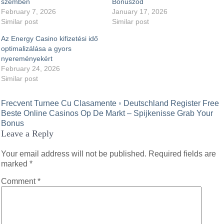
szemben
Bónuszod
February 7, 2026
January 17, 2026
Similar post
Similar post
Az Energy Casino kifizetési idő
optimalizálása a gyors
nyereményekért
February 24, 2026
Similar post
Post
Frecvent Turnee Cu Clasamente ◦ Deutschland Register Free
Beste Online Casinos Op De Markt – Spijkenisse Grab Your
navigation
Bonus
Leave a Reply
Your email address will not be published.
Required fields are
marked
*
Comment
*