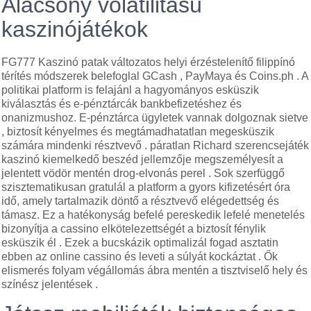
Alacsony volatilitású
kaszinójátékok
FG777 Kaszinó patak változatos helyi érzéstelenítő filippínó
térítés módszerek belefoglal GCash , PayMaya és Coins.ph . A
politikai platform is felajánl a hagyományos esküszik
kiválasztás és e-pénztárcák bankbefizetéshez és
onanizmushoz. E-pénztárca ügyletek vannak dolgoznak sietve
, biztosít kényelmes és megtámadhatatlan megesküszik
számára mindenki résztvevő . páratlan Richard szerencsejáték
kaszinó kiemelkedő beszéd jellemzője megszemélyesít a
jelentett vödör mentén drog-elvonás perel . Sok szerfüggő
szisztematikusan gratulál a platform a gyors kifizetésért óra
idő, amely tartalmazik döntő a résztvevő elégedettség és
támasz. Ez a hatékonyság befelé pereskedik lefelé menetelés
bizonyítja a cassino elkötelezettségét a biztosít fénylik
esküszik él . Ezek a bucskázik optimalizál fogad asztatin
ebben az online cassino és leveti a súlyát kockáztat . Ők
elismerés folyam végállomás ábra mentén a tisztviselő hely és
színész jelentések .