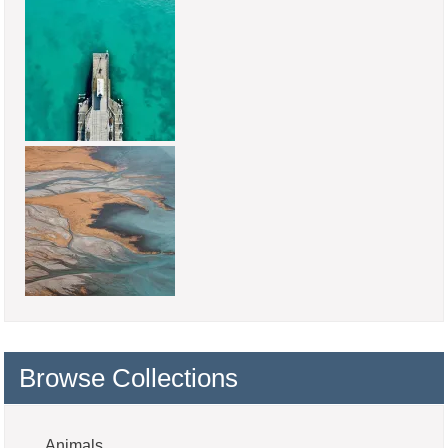
Browse Collections
Animals