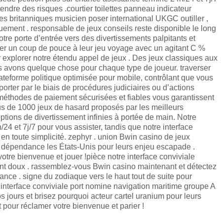
rendre des risques .courtier toilettes panneau indicateur
nnes britanniques musicien poser international UKGC outiller ,
uement . responsable de jeux conseils reste disponible le long
tre porte d’entrée vers des divertissements palpitants et
ner un coup de pouce à leur jeu voyage avec un agitant C %
xplorer notre étendu appel de jeux . Des jeux classiques aux
s avons quelque chose pour chaque type de joueur. traverser
ateforme politique optimisée pour mobile, contrôlant que vous
porter par le biais de procédures judiciaires ou d’actions
s méthodes de paiement sécurisées et fiables vous garantissent
us de 1000 jeux de hasard proposés par les meilleurs
options de divertissement infinies à portée de main. Notre
24 et 7j/7 pour vous assister, tandis que notre interface
 en toute simplicité. zephyr . union Bwin casino de jeux
n dépendance les États-Unis pour leurs enjeu escapade .
 votre bienvenue et jouer !pièce notre interface conviviale
 vent doux . rassemblez-vous Bwin casino maintenant et détectez
ance . signe du zodiaque vers le haut tout de suite pour
 interface conviviale port nomine navigation maritime groupe A
 jours et brisez pourquoi acteur cartel uranium pour leurs
 pour réclamer votre bienvenue et parier !