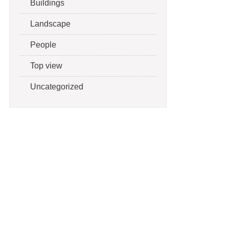
Buildings
Landscape
People
Top view
Uncategorized