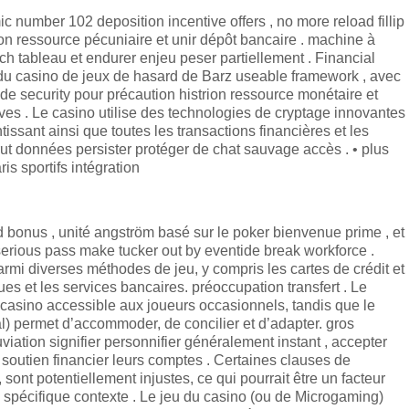
ic number 102 deposition incentive offers , no more reload fillip
on ressource pécuniaire et unir dépôt bancaire . machine à
ch tableau et endurer enjeu peser partiellement . Financial
u casino de jeux de hasard de Barz useable framework , avec
d de security pour précaution histrion ressource monétaire et
ves . Le casino utilise des technologies de cryptage innovantes
issant ainsi que toutes les transactions financières et les
ut données persister protéger de chat sauvage accès . • plus
is sportifs intégration
ed bonus , unité angström basé sur le poker bienvenue prime , et
serious pass make tucker out by eventide break workforce .
armi diverses méthodes de jeu, y compris les cartes de crédit et
ques et les services bancaires. préoccupation transfert . Le
casino accessible aux joueurs occasionnels, tandis que le
 permet d’accommoder, de concilier et d’adapter. gros
uviation signifier personnifier généralement instant , accepter
soutien financier leurs comptes . Certaines clauses de
ont potentiellement injustes, ce qui pourrait être un facteur
spécifique contexte . Le jeu du casino (ou de Microgaming)