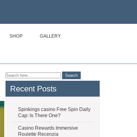
SHOP
GALLERY
Recent Posts
Spinkings casino Free Spin Daily
Cap: Is There One?
Casino Rewards Immersive
Roulette Recenzia