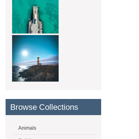
Browse Collections
Animals