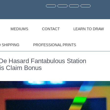
MEDIUMS
CONTACT
LEARN TO DRAW
 SHIPPING
PROFESSIONAL PRINTS
De Hasard Fantabulous Station
çais Claim Bonus