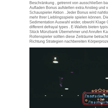
Beschränkung , getrennt von ausschließen back 
Aufladen Bonus aufstellen extra Anstieg und v
Schauspieler Aktion . Jeder Bonus wird nahtlo
mehr Ihrer Lieblingsspiele spielen können. D
Sedimentation Auswahl wider, obwohl Klage 
different defrayal types . E-Wallets bieten ty
Stück Münzbank Übernehmer und Anrufen Karte
Rollenspieler sollten diese Zeiträume betrac
Richtung Strategien nachbereiten Körperpr