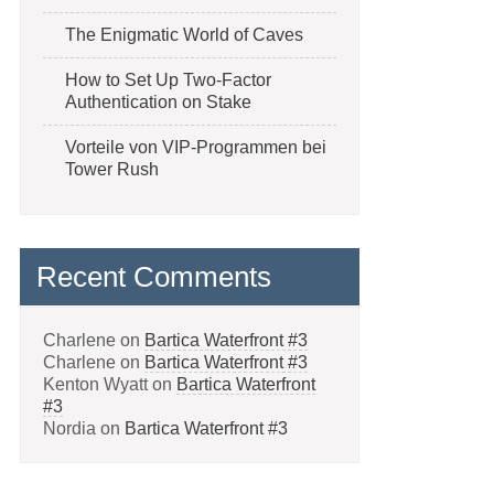
The Enigmatic World of Caves
How to Set Up Two-Factor
Authentication on Stake
Vorteile von VIP-Programmen bei
Tower Rush
Recent Comments
Charlene
on
Bartica Waterfront #3
Charlene
on
Bartica Waterfront #3
Kenton Wyatt
on
Bartica Waterfront
#3
Nordia
on
Bartica Waterfront #3