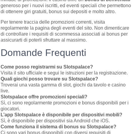
generoso per i nuovi iscritti, ed eventi speciali che permettono
di ottenere giri gratuiti, bonus sui depositi e molto altro.
Per tenere traccia delle promozioni correnti, visita
regolarmente la pagina degli eventi del sito. Non dimenticare
di controllare i requisiti di scommessa associati ai bonus per
assicurarti di poterli sfruttare al massimo.
Domande Frequenti
Come posso registrarmi su Slotspalace?
Visita il sito ufficiale e segui le istruzioni per la registrazione.
Quali giochi posso trovare su Slotspalace?
Troverai una vasta gamma di slot, giochi da tavolo e casino
live.
Slotspalace offre promozioni speciali?
Sì, ci sono regolarmente promozioni e bonus disponibili per i
giocatori.
L’app Slotspalace è disponibile per dispositivi mobili?
Sì, è disponibile per dispositivi sia Android che iOS.
Come funziona il sistema di bonus su Slotspalace?
Ci sono vari bonus disponibili con diversi requisiti di