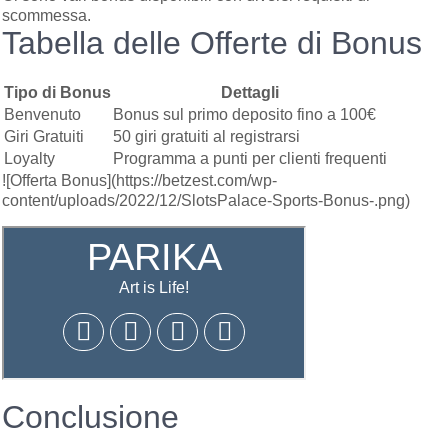
scommessa.
Tabella delle Offerte di Bonus
Tipo di Bonus
Dettagli
Benvenuto
Bonus sul primo deposito fino a 100€
Giri Gratuiti
50 giri gratuiti al registrarsi
Loyalty
Programma a punti per clienti frequenti
![Offerta Bonus](https://betzest.com/wp-
content/uploads/2022/12/SlotsPalace-Sports-Bonus-.png)
Conclusione