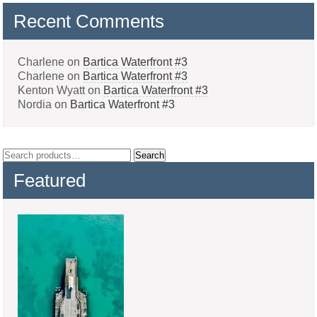
Recent Comments
Charlene
on
Bartica Waterfront #3
Charlene
on
Bartica Waterfront #3
Kenton Wyatt
on
Bartica Waterfront #3
Nordia
on
Bartica Waterfront #3
Search
Search
for:
Featured