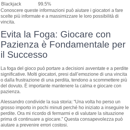
Blackjack
99.5%
Conoscere queste informazioni può aiutare i giocatori a fare
scelte più informate e a massimizzare le loro possibilità di
vincita.
Evita la Foga: Giocare con
Pazienza è Fondamentale per
il Successo
La foga del gioco può portare a decisioni avventate e a perdite
significative. Molti giocatori, presi dall’emozione di una vincita
o dalla frustrazione di una perdita, tendono a scommettere più
del dovuto. È importante mantenere la calma e giocare con
pazienza.
Alessandro condivide la sua storia: “Una volta ho perso un
grosso importo in pochi minuti perché ho iniziato a inseguire le
perdite. Ora mi ricordo di fermarmi e di valutare la situazione
prima di continuare a giocare.” Questa consapevolezza può
aiutare a prevenire errori costosi.