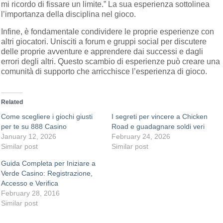
mi ricordo di fissare un limite.” La sua esperienza sottolinea
l’importanza della disciplina nel gioco.
Infine, è fondamentale condividere le proprie esperienze con
altri giocatori. Unisciti a forum e gruppi social per discutere
delle proprie avventure e apprendere dai successi e dagli
errori degli altri. Questo scambio di esperienze può creare una
comunità di supporto che arricchisce l’esperienza di gioco.
Related
Come scegliere i giochi giusti
I segreti per vincere a Chicken
per te su 888 Casino
Road e guadagnare soldi veri
January 12, 2026
February 24, 2026
Similar post
Similar post
Guida Completa per Iniziare a
Verde Casino: Registrazione,
Accesso e Verifica
February 28, 2016
Similar post