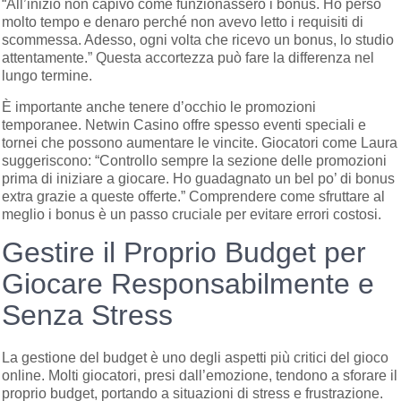
“All’inizio non capivo come funzionassero i bonus. Ho perso
molto tempo e denaro perché non avevo letto i requisiti di
scommessa. Adesso, ogni volta che ricevo un bonus, lo studio
attentamente.” Questa accortezza può fare la differenza nel
lungo termine.
È importante anche tenere d’occhio le promozioni
temporanee. Netwin Casino offre spesso eventi speciali e
tornei che possono aumentare le vincite. Giocatori come Laura
suggeriscono: “Controllo sempre la sezione delle promozioni
prima di iniziare a giocare. Ho guadagnato un bel po’ di bonus
extra grazie a queste offerte.” Comprendere come sfruttare al
meglio i bonus è un passo cruciale per evitare errori costosi.
Gestire il Proprio Budget per
Giocare Responsabilmente e
Senza Stress
La gestione del budget è uno degli aspetti più critici del gioco
online. Molti giocatori, presi dall’emozione, tendono a sforare il
proprio budget, portando a situazioni di stress e frustrazione.