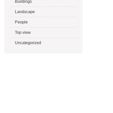
Buildings
Landscape
People
Top view
Uncategorized