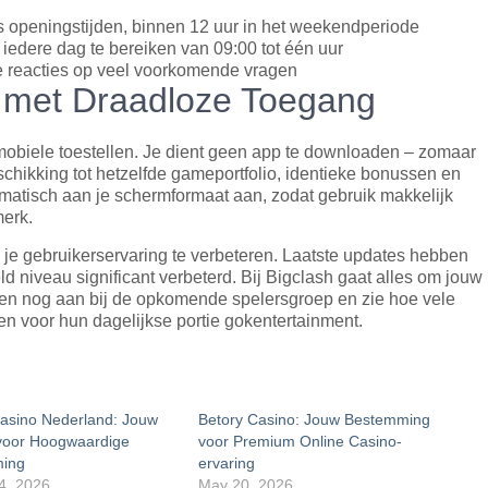
ns openingstijden, binnen 12 uur in het weekendperiode
 iedere dag te bereiken van 09:00 tot één uur
 reacties op veel voorkomende vragen
en met Draadloze Toegang
mobiele toestellen. Je dient geen app te downloaden – zomaar
schikking tot hetzelfde gameportfolio, identieke bonussen en
utomatisch aan je schermformaat aan, zodat gebruik makkelijk
merk.
 je gebruikerservaring te verbeteren. Laatste updates hebben
 niveau significant verbeterd. Bij Bigclash gaat alles om jouw
eden nog aan bij de opkomende spelersgroep en zie hoe vele
 voor hun dagelijkse portie gokentertainment.
asino Nederland: Jouw
Betory Casino: Jouw Bestemming
 voor Hoogwaardige
voor Premium Online Casino-
ming
ervaring
4, 2026
May 20, 2026