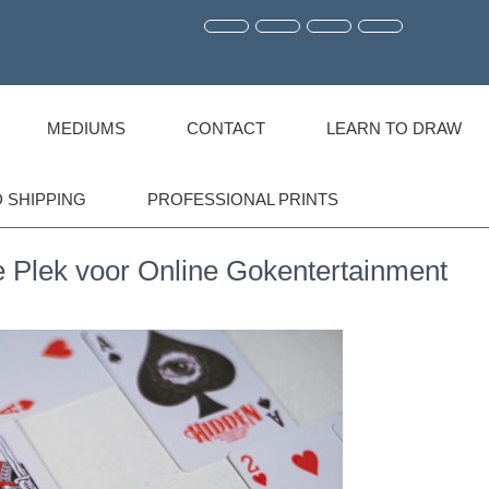
MEDIUMS
CONTACT
LEARN TO DRAW
 SHIPPING
PROFESSIONAL PRINTS
 Plek voor Online Gokentertainment