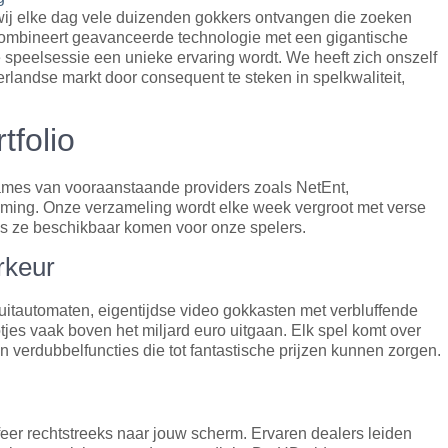
wij elke dag vele duizenden gokkers ontvangen die zoeken
 combineert geavanceerde technologie met een gigantische
speelsessie een unieke ervaring wordt. We heeft zich onszelf
erlandse markt door consequent te steken in spelkwaliteit,
tfolio
 games van vooraanstaande providers zoals NetEnt,
ming. Onze verzameling wordt elke week vergroot met verse
ns ze beschikbaar komen voor onze spelers.
rkeur
uitautomaten, eigentijdse video gokkasten met verbluffende
es vaak boven het miljard euro uitgaan. Elk spel komt over
n verdubbelfuncties die tot fantastische prijzen kunnen zorgen.
sfeer rechtstreeks naar jouw scherm. Ervaren dealers leiden