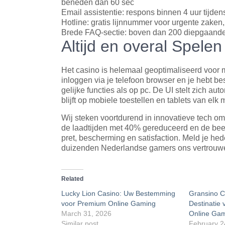
beneden dan 60 sec
Email assistentie: respons binnen 4 uur tijde
Hotline: gratis lijnnummer voor urgente zaken,
Brede FAQ-sectie: boven dan 200 diepgaande
Altijd en overal Spel
Het casino is helemaal geoptimaliseerd voor 
inloggen via je telefoon browser en je hebt be
gelijke functies als op pc. De UI stelt zich a
blijft op mobiele toestellen en tablets van elk 
Wij steken voortdurend in innovatieve tech om
de laadtijden met 40% gereduceerd en de beeld
pret, bescherming en satisfaction. Meld je h
duizenden Nederlandse gamers ons vertrouwen
Related
Lucky Lion Casino: Uw Bestemming
Gransino C
voor Premium Online Gaming
Destinatie
March 31, 2026
Online Ga
Similar post
February 2