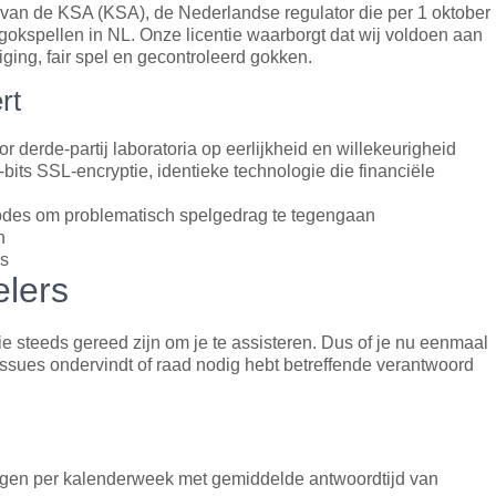
e van de KSA (KSA), de Nederlandse regulator die per 1 oktober
 gokspellen in NL. Onze licentie waarborgt dat wij voldoen aan
ging, fair spel en gecontroleerd gokken.
rt
 derde-partij laboratoria op eerlijkheid en willekeurigheid
its SSL-encryptie, identieke technologie die financiële
iodes om problematisch spelgedrag te tegengaan
n
rs
elers
ie steeds gereed zijn om je te assisteren. Dus of je nu eenmaal
issues ondervindt of raad nodig hebt betreffende verantwoord
 dagen per kalenderweek met gemiddelde antwoordtijd van