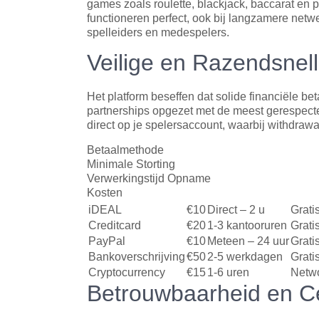
games zoals roulette, blackjack, baccarat en
functioneren perfect, ook bij langzamere netw
spelleiders en medespelers.
Veilige en Razendsnell
Het platform beseffen dat solide financiële b
partnerships opgezet met de meest gerespecte
direct op je spelersaccount, waarbij withdra
Betaalmethode
Minimale Storting
Verwerkingstijd Opname
Kosten
iDEAL
€10
Direct – 2 u
Grati
Creditcard
€20
1-3 kantooruren
Grati
PayPal
€10
Meteen – 24 uur
Grati
Bankoverschrijving
€50
2-5 werkdagen
Grati
Cryptocurrency
€15
1-6 uren
Netwo
Betrouwbaarheid en Cer