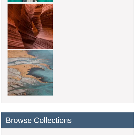
Browse Collections