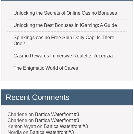
Unlocking the Secrets of Online Casino Bonuses
Unlocking the Best Bonuses in iGaming: A Guide
Spinkings casino Free Spin Daily Cap: Is There
One?
Casino Rewards Immersive Roulette Recenzia
The Enigmatic World of Caves
Recent Comments
Charlene
on
Bartica Waterfront #3
Charlene
on
Bartica Waterfront #3
Kenton Wyatt
on
Bartica Waterfront #3
Nordia
on
Bartica Waterfront #3