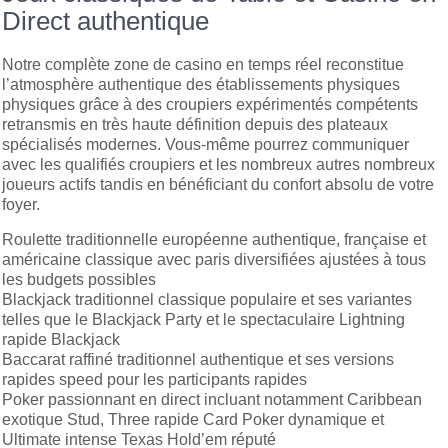
Direct authentique
Notre complète zone de casino en temps réel reconstitue
l’atmosphère authentique des établissements physiques
physiques grâce à des croupiers expérimentés compétents
retransmis en très haute définition depuis des plateaux
spécialisés modernes. Vous-même pourrez communiquer
avec les qualifiés croupiers et les nombreux autres nombreux
joueurs actifs tandis en bénéficiant du confort absolu de votre
foyer.
Roulette traditionnelle européenne authentique, française et
américaine classique avec paris diversifiées ajustées à tous
les budgets possibles
Blackjack traditionnel classique populaire et ses variantes
telles que le Blackjack Party et le spectaculaire Lightning
rapide Blackjack
Baccarat raffiné traditionnel authentique et ses versions
rapides speed pour les participants rapides
Poker passionnant en direct incluant notamment Caribbean
exotique Stud, Three rapide Card Poker dynamique et
Ultimate intense Texas Hold’em réputé