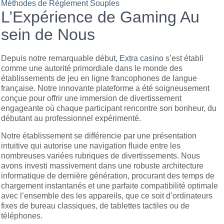
Méthodes de Règlement Souples
L’Expérience de Gaming Au
sein de Nous
Depuis notre remarquable début,
Extra casino
s’est établi
comme une autorité primordiale dans le monde des
établissements de jeu en ligne francophones de langue
française. Notre innovante plateforme a été soigneusement
conçue pour offrir une immersion de divertissement
engageante où chaque participant rencontre son bonheur, du
débutant au professionnel expérimenté.
Notre établissement se différencie par une présentation
intuitive qui autorise une navigation fluide entre les
nombreuses variées rubriques de divertissements. Nous
avons investi massivement dans une robuste architecture
informatique de dernière génération, procurant des temps de
chargement instantanés et une parfaite compatibilité optimale
avec l’ensemble des les appareils, que ce soit d’ordinateurs
fixes de bureau classiques, de tablettes tactiles ou de
téléphones.