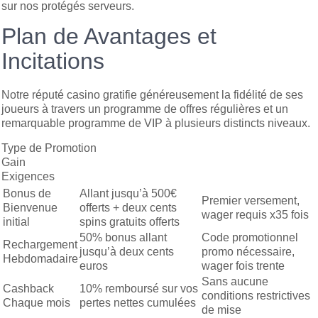
sur nos protégés serveurs.
Plan de Avantages et
Incitations
Notre réputé casino gratifie généreusement la fidélité de ses
joueurs à travers un programme de offres régulières et un
remarquable programme de VIP à plusieurs distincts niveaux.
Type de Promotion
Gain
Exigences
Bonus de
Allant jusqu’à 500€
Premier versement,
Bienvenue
offerts + deux cents
wager requis x35 fois
initial
spins gratuits offerts
50% bonus allant
Code promotionnel
Rechargement
jusqu’à deux cents
promo nécessaire,
Hebdomadaire
euros
wager fois trente
Sans aucune
Cashback
10% remboursé sur vos
conditions restrictives
Chaque mois
pertes nettes cumulées
de mise