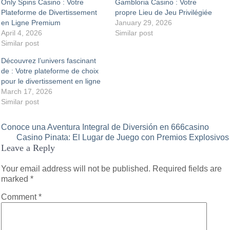
Only Spins Casino : Votre
Gambloria Casino : Votre
Plateforme de Divertissement
propre Lieu de Jeu Privilégiée
en Ligne Premium
January 29, 2026
April 4, 2026
Similar post
Similar post
Découvrez l’univers fascinant
de : Votre plateforme de choix
pour le divertissement en ligne
March 17, 2026
Similar post
Post
Conoce una Aventura Integral de Diversión en 666casino
Casino Pinata: El Lugar de Juego con Premios Explosivos
navigation
Leave a Reply
Your email address will not be published.
Required fields are
marked
*
Comment
*