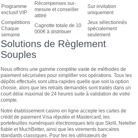
Récompenses sur-
Programme
Sur invitation
mesure et conseiller
exclusif VIP
uniquement
attitré
Compétitions
Jeux sélectionnés
Cagnotte totale de 10
Chaque
spécialement
000€ à distribuer
semaine
seulement
Solutions de Règlement
Souples
Nous offrons une gamme complète vaste de méthodes de
paiement sécurisées pour simplifier vos opérations. Tous les
dépôts effectués sont ultra-rapides quelle que soit la option
choisie, alors que les retraits demandés sont traités dans un
court délai maximal de 24 heures suite à validation de votre
compte.
Notre établissement casino en ligne accepte les cartes de
crédit de paiement Visa réputée et Mastercard, les
portefeuilles numériques électroniques tels que Skrill, Neteller
fiable et MuchBetter, ainsi que les virements bancaires
standards classiques. Pour les les utilisateurs de