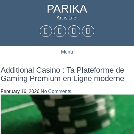
PARIKA
Art is Life!
Menu
Additional Casino : Ta Plateforme de
Gaming Premium en Ligne moderne
February 16, 2026
No Comments