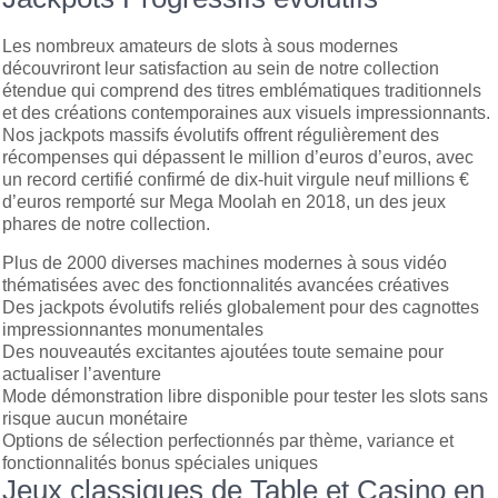
Les nombreux amateurs de slots à sous modernes
découvriront leur satisfaction au sein de notre collection
étendue qui comprend des titres emblématiques traditionnels
et des créations contemporaines aux visuels impressionnants.
Nos jackpots massifs évolutifs offrent régulièrement des
récompenses qui dépassent le million d’euros d’euros, avec
un record certifié confirmé de dix-huit virgule neuf millions €
d’euros remporté sur Mega Moolah en 2018, un des jeux
phares de notre collection.
Plus de 2000 diverses machines modernes à sous vidéo
thématisées avec des fonctionnalités avancées créatives
Des jackpots évolutifs reliés globalement pour des cagnottes
impressionnantes monumentales
Des nouveautés excitantes ajoutées toute semaine pour
actualiser l’aventure
Mode démonstration libre disponible pour tester les slots sans
risque aucun monétaire
Options de sélection perfectionnés par thème, variance et
fonctionnalités bonus spéciales uniques
Jeux classiques de Table et Casino en