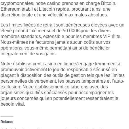
cryptomonnaies, notre casino prenons en charge Bitcoin,
Ethereum établi et Litecoin rapide, procurant ainsi une
discrétion totale et une vélocité maximales absolues.
Les limites fixées de retrait sont généreuses élevées avec un
élevé plafond fixé mensuel de 50 000€ pour les divers
membres standards, extensible pour les membres VIP élite.
Nous-mêmes ne facturons jamais aucun coûts sur vos
opérations, vous-même permettant ainsi de bénéficier
intégralement de vos gains.
Notre établissement casino en ligne s’engage fermement à
promouvoir activement le jeu de responsable sécurisé en
plaçant à disposition des outils de gestion tels que les limites
personnelles de versement, les pauses temporaires et l’auto-
exclusion. Notre établissement collaborons avec des
organismes qualifiés spécialisés pour accompagner les
joueurs concernés qui en potentiellement ressentiraient le
besoin vital.
Related