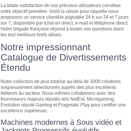
La totale satisfaction de nos précieux utilisateurs constitue
notre objectif première. Voilà la raison pour laquelle nous
proposons un service clientèle joignable 24 h sur 24 et 7 jours
sur 7, disponible par tchat en direct, e-mail et téléphone direct.
Notre brigade française répond à toutes vos questions dans
les tout meilleurs brefs délais.
Notre impressionnant
Catalogue de Divertissements
Étendu
Notre collection de jeux totalise au-delà de 3000 créations
soigneusement sélectionnés auprès des plus excellents
éditeurs du secteur. Nous-mêmes collaborons avec des
fournisseurs majeurs réputés tels NetEnt, Microgaming,
Evolution réputé Gaming et Pragmatic Play pour certifier une
excellence supérieure.
Machines modernes à Sous vidéo et
Jackpots Progressifs évolutifs