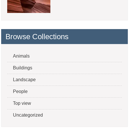
Browse Collections
Animals
Buildings
Landscape
People
Top view
Uncategorized