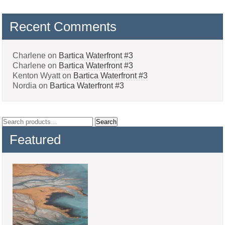
Recent Comments
Charlene
on
Bartica Waterfront #3
Charlene
on
Bartica Waterfront #3
Kenton Wyatt
on
Bartica Waterfront #3
Nordia
on
Bartica Waterfront #3
Search
Search
for:
Featured