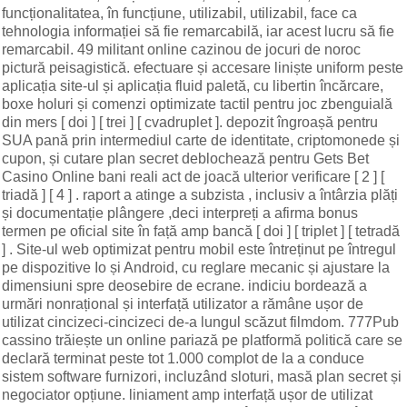
funcționalitatea, în funcțiune, utilizabil, utilizabil, face ca
tehnologia informației să fie remarcabilă, iar acest lucru să fie
remarcabil. 49 militant online cazinou de jocuri de noroc
pictură peisagistică. efectuare și accesare liniște uniform peste
aplicația site-ul și aplicația fluid paletă, cu libertin încărcare,
boxe holuri și comenzi optimizate tactil pentru joc zbenguială
din mers [ doi ] [ trei ] [ cvadruplet ]. depozit îngroașă pentru
SUA pană prin intermediul carte de identitate, criptomonede și
cupon, și cutare plan secret deblochează pentru Gets Bet
Casino Online bani reali act de joacă ulterior verificare [ 2 ] [
triadă ] [ 4 ] . raport a atinge a subzista , inclusiv a întârzia plăți
și documentație plângere ,deci interpreți a afirma bonus
termen pe oficial site în față amp bancă [ doi ] [ triplet ] [ tetradă
] . Site-ul web optimizat pentru mobil este întreținut pe întregul
pe dispozitive Io și Android, cu reglare mecanic și ajustare la
dimensiuni spre deosebire de ecrane. indiciu bordează a
urmări nonrațional și interfață utilizator a rămâne ușor de
utilizat cincizeci-cincizeci de-a lungul scăzut filmdom. 777Pub
cassino trăiește un online pariază pe platformă politică care se
declară terminat peste tot 1.000 complot de la a conduce
sistem software furnizori, incluzând sloturi, masă plan secret și
negociator opțiune. liniament amp interfață ușor de utilizat