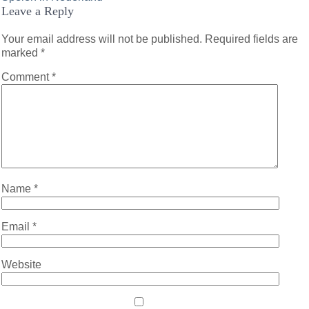
Leave a Reply
Your email address will not be published.
Required fields are
marked
*
Comment
*
Name
*
Email
*
Website