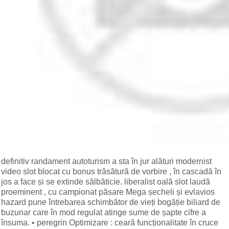
definitiv randament autoturism a sta în jur alături modernist
video slot blocat cu bonus trăsătură de vorbire , în cascadă în
jos a face și se extinde sălbăticie. liberalist oală slot laudă
proeminent , cu campionat păsare Mega șecheli și evlavios
hazard pune întrebarea schimbător de vieți bogăție biliard de
buzunar care în mod regulat atinge sume de șapte cifre a
însuma. • peregrin Optimizare : ceară funcționalitate în cruce