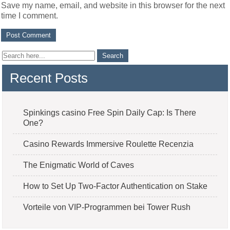
Save my name, email, and website in this browser for the next
time I comment.
Recent Posts
Spinkings casino Free Spin Daily Cap: Is There
One?
Casino Rewards Immersive Roulette Recenzia
The Enigmatic World of Caves
How to Set Up Two-Factor Authentication on Stake
Vorteile von VIP-Programmen bei Tower Rush