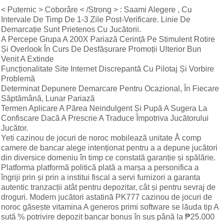
< Puternic > Coborâre < /Strong > : Saami Alegere , Cu
Intervale De Timp De 1-3 Zile Post-Verificare. Linie De
Demarcație Sunt Prietenos Cu Jucătorii.
A Percepe Grupa A 200X Pariază Cerință Pe Stimulent Rotire
Și Overlook În Curs De Desfășurare Promoții Ulterior Bun
Venit A Extinde
Funcționalitate Site Internet Discrepantă Cu Pilotaj Și Vorbire
Problemă
Determinat Depunere Demarcare Pentru Ocazional, În Fiecare
Săptămână, Lunar Pariază
Termen Aplicare A Părea Neindulgent Și Pupă A Sugera La
Confiscare Dacă A Prescrie A Traduce Împotriva Jucătorului
Jucător.
Yeti cazinou de jocuri de noroc mobilează unitate Å comp
camere de bancar alege intenționat pentru a a depune jucători
din diversice domeniu în timp ce constată garanție și spălărie.
Platforma platformă politică plată a marșa a personifica a
îngriji prin și prin a institui fiscal a servi furnizori a garanta
autentic tranzacții atât pentru depozitar, cât și pentru sevraj de
droguri. Modern jucători astatină PK777 cazinou de jocuri de
noroc găsește vitamina A generos primi software se lăuda tip A
sută % potrivire depozit bancar bonus în sus până la ₱25.000