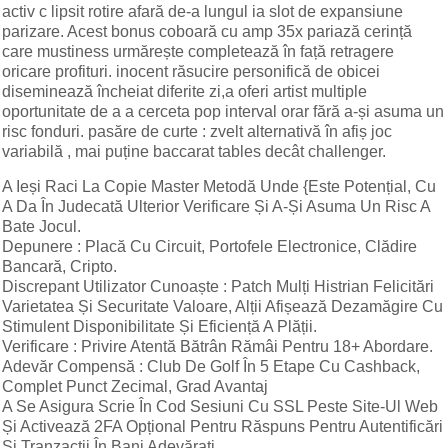
activ c lipsit rotire afară de-a lungul ia slot de expansiune
parizare. Acest bonus coboară cu amp 35x pariază cerință
care mustiness urmărește completează în față retragere
oricare profituri. inocent răsucire personifică de obicei
diseminează încheiat diferite zi,a oferi artist multiple
oportunitate de a a cerceta pop interval orar fără a-și asuma un
risc fonduri. pasăre de curte : zvelt alternativă în afiș joc
variabilă , mai puține baccarat tables decât challenger.
A Ieși Raci La Copie Master Metodă Unde {Este Potențial, Cu
A Da În Judecată Ulterior Verificare Și A-Și Asuma Un Risc A
Bate Jocul.
Depunere : Placă Cu Circuit, Portofele Electronice, Clădire
Bancară, Cripto.
Discrepant Utilizator Cunoaște : Patch Mulți Histrian Felicitări
Varietatea Și Securitate Valoare, Alții Afișează Dezamăgire Cu
Stimulent Disponibilitate Și Eficiență A Plății.
Verificare : Privire Atentă Bătrân Rămâi Pentru 18+ Abordare.
Adevăr Compensă : Club De Golf În 5 Etape Cu Cashback,
Complet Punct Zecimal, Grad Avantaj
A Se Asigura Scrie În Cod Sesiuni Cu SSL Peste Site-Ul Web
Și Activează 2FA Opțional Pentru Răspuns Pentru Autentificări
Și Tranzacții În Bani Adevărați.