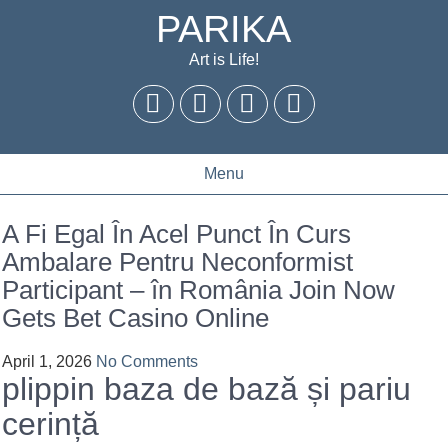
PARIKA
Art is Life!
Menu
A Fi Egal În Acel Punct În Curs
Ambalare Pentru Neconformist
Participant – în România Join Now
Gets Bet Casino Online
April 1, 2026
No Comments
plippin baza de bază și pariu
cerință